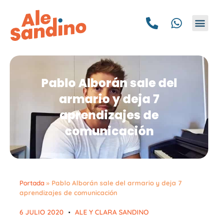
HAZ
Pablo Alborán sale del
armario y deja 7
aprendizajes de
comunicación
Portada
»
Pablo Alborán sale del armario y deja 7
aprendizajes de comunicación
6 JULIO 2020
ALE Y CLARA SANDINO